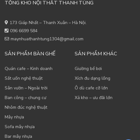
TỔNG KHO NỘI THẤT THANH TÙNG
173 Giáp Nhất – Thanh Xuân – Hà Nội.
096 6699 584
maynhuathanhtung1304@gmail.com
SẢN PHẨM BÀN GHẾ
SẢN PHẨM KHÁC
Quán cafe – Kinh doanh
Giường bể bơi
Sắt uốn nghệ thuật
Xích đu dạng lồng
Sân vườn – Ngoài trời
Ô dù cafe cỡ lớn
Ban công – chung cư
Xả kho – ưu đãi lớn
Nhôm đúc nghệ thuật
Mây nhựa
Sofa mây nhựa
Bar mây nhựa