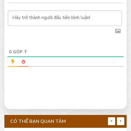
0
GÓP Ý
CÓ THỂ BẠN QUAN TÂM