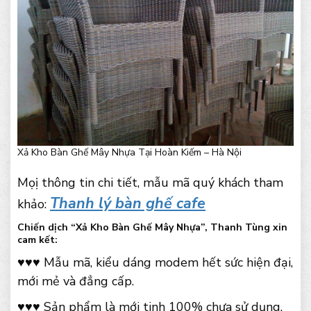
Xả Kho Bàn Ghế Mây Nhựa Tại Hoàn Kiếm – Hà Nội
Mọị thông tin chi tiết, mẫu mã quý khách tham
Thanh lý bàn ghế cafe
khảo:
Chiến dịch “Xả Kho Bàn Ghế Mây Nhựa”, Thanh Tùng xin
cam kết:
♥♥♥ Mẫu mã, kiểu dáng modem hết sức hiện đại,
mới mẻ và đẳng cấp.
♥♥♥ Sản phẩm là mới tinh 100% chưa sử dụng.