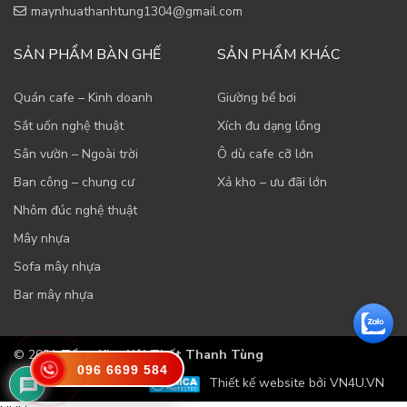
maynhuathanhtung1304@gmail.com
SẢN PHẨM BÀN GHẾ
SẢN PHẨM KHÁC
Quán cafe – Kinh doanh
Giường bể bơi
Sắt uốn nghệ thuật
Xích đu dạng lồng
Sân vườn – Ngoài trời
Ô dù cafe cỡ lớn
Ban công – chung cư
Xả kho – ưu đãi lớn
Nhôm đúc nghệ thuật
Mây nhựa
Sofa mây nhựa
Bar mây nhựa
© 2021
Tổng Kho Nội Thất Thanh Tùng
096 6699 584
Thiết kế website bởi VN4U.VN