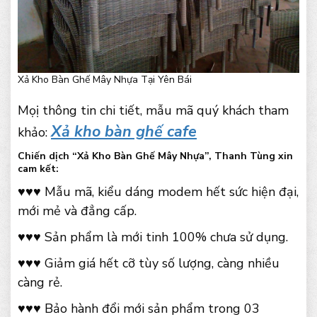
Xả Kho Bàn Ghế Mây Nhựa Tại Yên Bái
Mọị thông tin chi tiết, mẫu mã quý khách tham
Xả kho bàn ghế cafe
khảo:
Chiến dịch “Xả Kho Bàn Ghế Mây Nhựa”, Thanh Tùng xin
cam kết:
♥♥♥ Mẫu mã, kiểu dáng modem hết sức hiện đại,
mới mẻ và đẳng cấp.
♥♥♥ Sản phẩm là mới tinh 100% chưa sử dụng.
♥♥♥ Giảm giá hết cỡ tùy số lượng, càng nhiều
càng rẻ.
♥♥♥ Bảo hành đổi mới sản phẩm trong 03