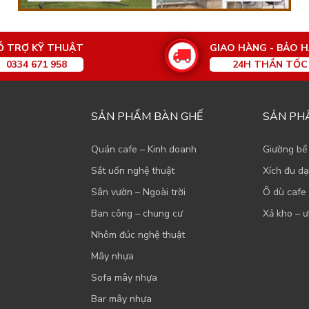
Ỗ TRỢ KỸ THUẬT
GIAO HÀNG - BẢO 
0334 671 958
24H THẦN TỐC
SẢN PHẨM BÀN GHẾ
SẢN PH
Quán cafe – Kinh doanh
Giường bể
Sắt uốn nghệ thuật
Xích đu d
Sân vườn – Ngoài trời
Ô dù cafe 
Ban công – chung cư
Xả kho – ư
Nhôm đúc nghệ thuật
Mây nhựa
Sofa mây nhựa
Bar mây nhựa