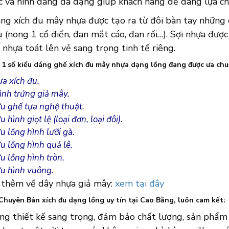
c và hình dáng đa dạng giúp khách hàng dễ dàng lựa 
ng xích đu mây nhựa được tạo ra từ đôi bàn tay những 
 (nong 1 cổ điển, đan mắt cáo, đan rối…). Sợi nhựa được
nhựa toát lên vẻ sang trọng tinh tế riêng.
à 1 số kiểu dáng ghế xích đu mây nhựa dạng lồng đang được ưa c
ựa xích đu.
ình trứng giả mây.
đu ghế tựa nghệ thuật.
u hình giọt lệ (loại đơn, loại đôi).
u lồng hình lưỡi gà.
u lồng hình quả lê.
u lồng hình tròn.
đu hình vuông.
 thêm về dây nhựa giả mây:
xem tại đây
Chuyên Bán xích đu dạng lồng uy tín tại Cao Bằng, luôn cam kết:
ững thiết kế sang trọng, đảm bảo chất lượng, sản phẩ