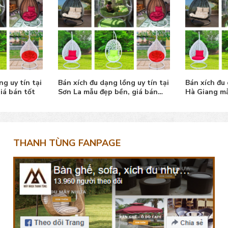
ng uy tín tại
Bán xích đu dạng lồng uy tín tại
Bán xích đu 
iá bán tốt
Sơn La mẫu đẹp bền, giá bán
Hà Giang mẫ
tốt
THANH TÙNG FANPAGE