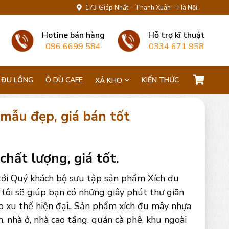
173 Giáp Nhất – Thanh Xuân – Hà Nội.
Hotine bán hàng
Hỗ trợ kĩ thuật
096 6699 584
0334 671 958
 ĐU LỒNG
Ô DÙ CAFE
KIẾN THỨC
XẢ KHO
 mẫu đẹp, giá bán tốt
chất lượng, giá tốt.
 tới Quý khách bộ sưu tập sản phẩm Xích đu
ôi sẽ giúp bạn có những giây phút thư giãn
eo xu thế hiện đại.. Sản phẩm xích đu mây nhựa
n. nhà ở, nhà cao tầng, quán cà phê, khu ngoài