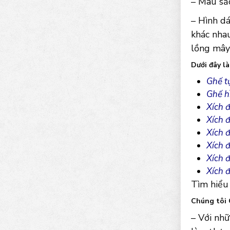
– Màu sắ
– Hình dá
khác nhau
lồng mây 
Dưới đây l
Ghế t
Ghế h
Xích 
Xích đ
Xích đ
Xích đ
Xích đ
Xích 
Tìm hiểu
Chúng tôi 
– Với nh