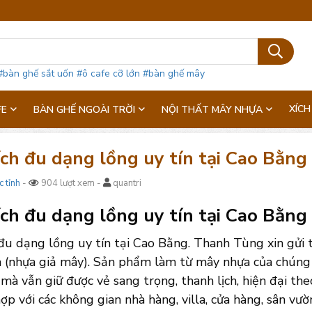
#bàn ghế sắt uốn
#ô cafe cỡ lớn
#bàn ghế mây
XÍCH
FE
BÀN GHẾ NGOÀI TRỜI
NỘI THẤT MÂY NHỰA
ch đu dạng lồng uy tín tại Cao Bằng
c tỉnh
-
904 lượt xem -
quantri
ch đu dạng lồng uy tín tại Cao Bằng 
 đu dạng lồng uy tín tại Cao Bằng. Thanh Tùng xin gửi
 (nhựa giả mây). Sản phẩm làm từ mây nhựa của chúng t
mà vẫn giữ được vẻ sang trọng, thanh lịch, hiện đại th
ợp với các không gian nhà hàng, villa, cửa hàng, sân vườ