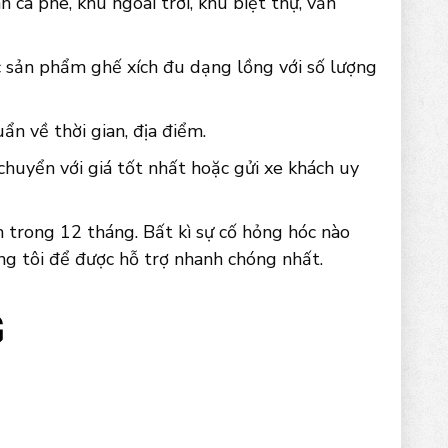
n cà phê, khu ngoài trời, khu biệt thự, văn
c sản phẩm ghế xích đu dạng lồng với số lượng
n về thời gian, địa điểm.
chuyển với giá tốt nhất hoặc gửi xe khách uy
trong 12 tháng. Bất kì sự cố hỏng hóc nào
ng tôi để được hỗ trợ nhanh chóng nhất.