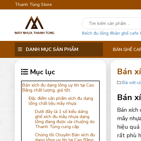
Thanh Tùng Store
#xích đu lồng
#bàn ghế cafe
DANH MỤC SẢN PHẨM
BÀN GHẾ CA
Bán xí
Mục lục
Bài viết cá
Bán xích đu dạng lồng uy tín tại Cao
Bằng chất lượng, giá tốt.
Bán xí
Đặc điểm sản phẩm xích đu dạng
lồng chất liệu mây nhựa:
Bán xích
Dưới đây là 1 số kiểu dáng
ghế xích đu mây nhựa dạng
mây nhựa
lồng đang được ưa chuộng do
hiệu quả 
Thanh Tùng cung cấp:
rất phù h
Chúng tôi Chuyên Bán xích đu
dạng lồng uy tín tại Cao Bằng,