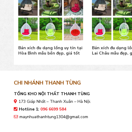
n tại
Bán xích đu dạng lồng uy tín tại
Bán xích đu dạng lồ
 tốt
Hòa Bình mẫu bền đẹp, giá tốt
Lai Châu mẫu đẹp, g
CHI NHÁNH THANH TÙNG
TỔNG KHO NỘI THẤT THANH TÙNG
173 Giáp Nhất – Thanh Xuân – Hà Nội.
Hotline 1:
096 6699 584
maynhuathanhtung1304@gmail.com