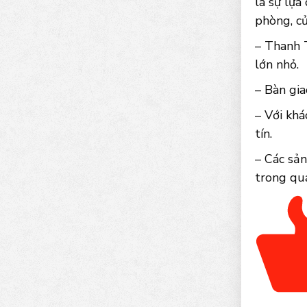
là sự lựa
phòng, cử
– Thanh 
lớn nhỏ.
– Bàn gia
– Với khá
tín.
– Các sả
trong quá