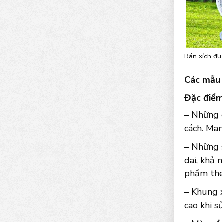
Bán xích đu
Các mẫu 
Đặc điểm
– Những c
cách. Man
– Những 
dai, khả 
phẩm the
– Khung 
cao khi s