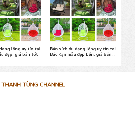
dạng lồng uy tín tại
Bán xích đu dạng lồng uy tín tại
Bán 
u đẹp, giá bán tốt
Bắc Kạn mẫu đẹp bền, giá bán
Lạng
tốt
THANH TÙNG CHANNEL