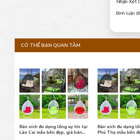
Nhận Xét 
Bình luận đã
CÓ THỂ BẠN QUAN TÂM
n tại
Bán xích đu dạng lồng uy tín tại
Bán xích đu dạng lồ
án
Phú Thọ mẫu bền đẹp, giá tốt
Bắc Giang mẫu bền 