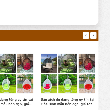
dạng lồng uy tín tại
Bán xích đu dạng lồng uy tín tại
Bán 
u bền đẹp, giá tốt
Lai Châu mẫu đẹp, giá bán tốt
Sơn 
tốt