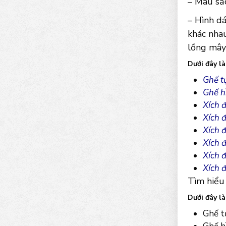
– Màu sắ
– Hình dá
khác nhau
lồng mây 
Dưới đây l
Ghế t
Ghế h
Xích 
Xích đ
Xích đ
Xích đ
Xích đ
Xích 
Tìm hiểu
Dưới đây l
Ghế t