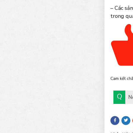
– Các sả
trong quá
Cam kết chấ
N