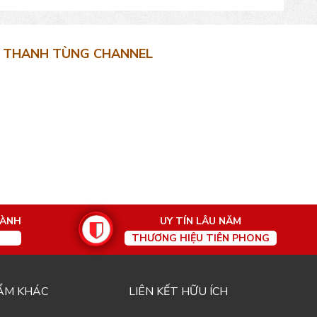
THANH TÙNG CHANNEL
HÀNH
UY TÍN LÂU NĂM
THƯƠNG HIỆU TIÊN PHONG
ẨM KHÁC
LIÊN KẾT HỮU ÍCH