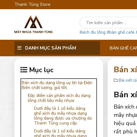
Thanh Tùng Store
#xích đu lồng
#bàn ghế cafe
DANH MỤC SẢN PHẨM
BÀN GHẾ CA
Bán xí
Mục lục
Bài viết cá
Bán xích đu dạng lồng uy tín tại Điện
Biên chất lượng, giá tốt.
Bán xí
Đặc điểm sản phẩm xích đu dạng
lồng chất liệu mây nhựa:
Bán xích 
Dưới đây là 1 số kiểu dáng
ghế xích đu mây nhựa dạng
mây nhựa
lồng đang được ưa chuộng do
hiệu quả 
Thanh Tùng cung cấp:
rất phù h
Dưới đây là 1 số kiểu dáng
ghế xích đu mây nhựa dạng