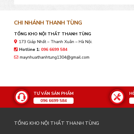
CHI NHÁNH THANH TÙNG
TỔNG KHO NỘI THẤT THANH TÙNG
173 Giáp Nhất – Thanh Xuân – Hà Nội.
Hotline 1:
096 6699 584
maynhuathanhtung1304@gmail.com
TƯ VẤN SẢN PHẨM
H
096 6699 584
TỔNG KHO NỘI THẤT THANH TÙNG