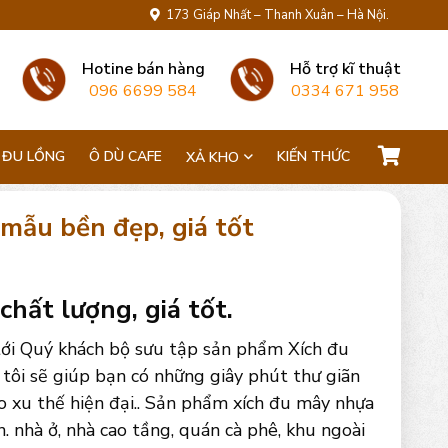
173 Giáp Nhất – Thanh Xuân – Hà Nội.
Hotine bán hàng
Hỗ trợ kĩ thuật
096 6699 584
0334 671 958
 ĐU LỒNG
Ô DÙ CAFE
KIẾN THỨC
XẢ KHO
 mẫu bền đẹp, giá tốt
chất lượng, giá tốt.
 tới Quý khách bộ sưu tập sản phẩm Xích đu
ôi sẽ giúp bạn có những giây phút thư giãn
eo xu thế hiện đại.. Sản phẩm xích đu mây nhựa
n. nhà ở, nhà cao tầng, quán cà phê, khu ngoài