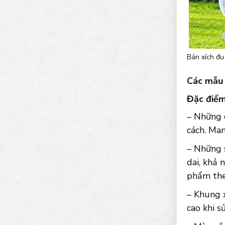
Bán xích đu 
Các mẫu 
Đặc điểm
– Những c
cách. Man
– Những 
dai, khả 
phẩm the
– Khung 
cao khi s