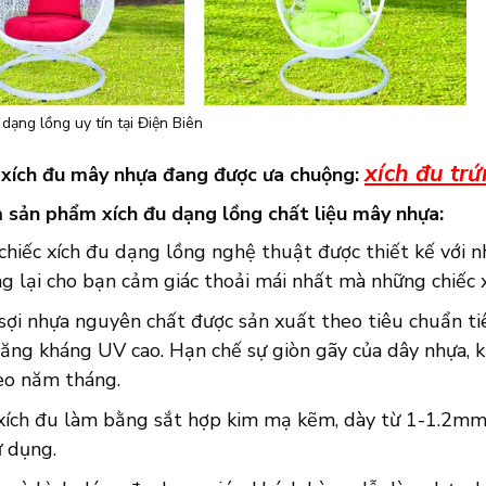
dạng lồng uy tín tại Điện Biên
xích đu tr
xích đu mây nhựa đang được ưa chuộng:
 sản phẩm xích đu dạng lồng chất liệu mây nhựa:
hiếc xích đu dạng lồng nghệ thuật được thiết kế với n
g lại cho bạn cảm giác thoải mái nhất mà những chiếc 
sợi nhựa nguyên chất được sản xuất theo tiêu chuẩn ti
năng kháng UV cao. Hạn chế sự giòn gãy của dây nhựa, 
o năm tháng.
xích đu làm bằng sắt hợp kim mạ kẽm, dày từ 1-1.2mm 
ử dụng.