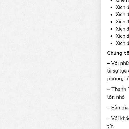
Ghế h
Xích 
Xích đ
Xích đ
Xích đ
Xích đ
Xích 
Chúng tô
– Với nh
là sự lựa
phòng, cử
– Thanh 
lớn nhỏ.
– Bàn gia
– Với khá
tín.