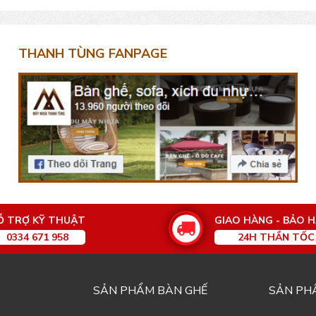
THANH TÙNG FANPAGE
Ỗ TRỢ KỸ THUẬT
GIAO HÀNG - BẢO 
0334 671 958
24H THẦN TỐC
SẢN PHẨM BÀN GHẾ
SẢN PH