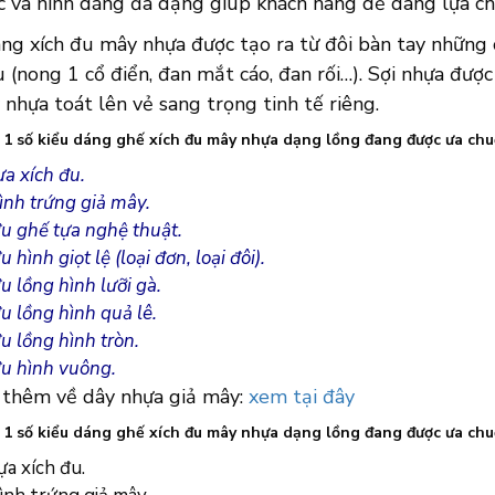
c và hình dáng đa dạng giúp khách hàng dễ dàng lựa 
ng xích đu mây nhựa được tạo ra từ đôi bàn tay những 
 (nong 1 cổ điển, đan mắt cáo, đan rối…). Sợi nhựa được
nhựa toát lên vẻ sang trọng tinh tế riêng.
à 1 số kiểu dáng ghế xích đu mây nhựa dạng lồng đang được ưa c
ựa xích đu.
ình trứng giả mây.
đu ghế tựa nghệ thuật.
u hình giọt lệ (loại đơn, loại đôi).
u lồng hình lưỡi gà.
u lồng hình quả lê.
u lồng hình tròn.
đu hình vuông.
 thêm về dây nhựa giả mây:
xem tại đây
à 1 số kiểu dáng ghế xích đu mây nhựa dạng lồng đang được ưa c
ựa xích đu.