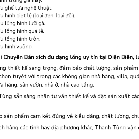
ình trứng giả mây.
đu ghế tựa nghệ thuật.
u hình giọt lệ (loại đơn, loại đôi).
u lồng hình lưỡi gà.
u lồng hình quả lê.
u lồng hình tròn.
đu hình vuông.
i Chuyên Bán xích đu dạng lồng uy tín tại Điện Biên, 
ững thiết kế sang trọng, đảm bảo chất lượng, sản phẩ
 chọn tuyệt vời trong các không gian nhà hàng, villa, quá
a hàng, sân vườn, nhà ở, nhà cao tầng.
Tùng sẵn sàng nhận tư vấn thiết kế và đặt sản xuất cá
o sản phẩm cam kết đúng về kiểu dáng, chất lượng, chuẩ
ch hàng các tỉnh hay địa phương khác, Thanh Tùng vận 