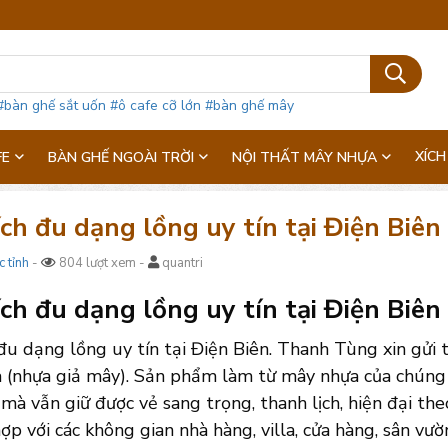
#bàn ghế sắt uốn
#ô cafe cỡ lớn
#bàn ghế mây
XÍCH
FE
BÀN GHẾ NGOÀI TRỜI
NỘI THẤT MÂY NHỰA
ch đu dạng lồng uy tín tại Điện Biên
c tỉnh
-
804 lượt xem -
quantri
ch đu dạng lồng uy tín tại Điện Biên 
đu dạng lồng uy tín tại Điện Biên. Thanh Tùng xin gửi
 (nhựa giả mây). Sản phẩm làm từ mây nhựa của chúng t
mà vẫn giữ được vẻ sang trọng, thanh lịch, hiện đại th
ợp với các không gian nhà hàng, villa, cửa hàng, sân vườ