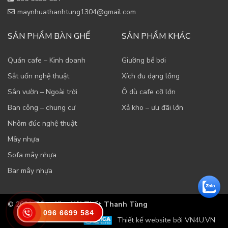
maynhuathanhtung1304@gmail.com
SẢN PHẨM BÀN GHẾ
SẢN PHẨM KHÁC
Quán cafe – Kinh doanh
Giường bể bơi
Sắt uốn nghệ thuật
Xích đu dạng lồng
Sân vườn – Ngoài trời
Ô dù cafe cỡ lớn
Ban công – chung cư
Xả kho – ưu đãi lớn
Nhôm đúc nghệ thuật
Mây nhựa
Sofa mây nhựa
Bar mây nhựa
© 2021
Tổng Kho Nội Thất Thanh Tùng
096 6699 584
Thiết kế website bởi VN4U.VN