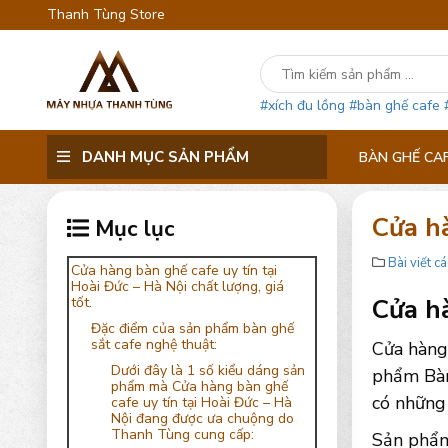
Thanh Tùng Store
#xích đu lồng
#bàn ghế cafe
DANH MỤC SẢN PHẨM
BÀN GHẾ CA
Cửa hà
Mục lục
Bài viết cá
Cửa hàng bàn ghế cafe uy tín tại
Hoài Đức – Hà Nội chất lượng, giá
Cửa hà
tốt.
Đặc điểm của sản phẩm bàn ghế
sắt cafe nghệ thuật:
Cửa hàng 
Dưới đây là 1 số kiểu dáng sản
phẩm Bàn 
phẩm mà Cửa hàng bàn ghế
có những 
cafe uy tín tại Hoài Đức – Hà
Nội đang được ưa chuộng do
Thanh Tùng cung cấp:
Sản phẩm 