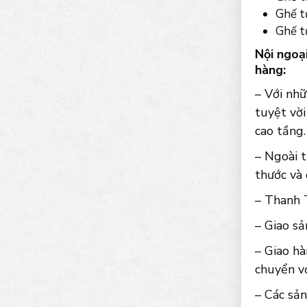
Ghế t
Ghế tự
Nội ngoạ
hàng:
– Với nhữ
tuyệt vời
cao tầng.
– Ngoài t
thước và
– Thanh T
– Giao sả
– Giao hà
chuyển vớ
– Các sả