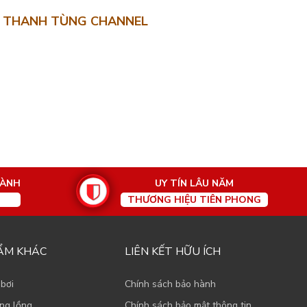
THANH TÙNG CHANNEL
HÀNH
UY TÍN LÂU NĂM
THƯƠNG HIỆU TIÊN PHONG
ẨM KHÁC
LIÊN KẾT HỮU ÍCH
 bơi
Chính sách bảo hành
ạng lồng
Chính sách bảo mật thông tin