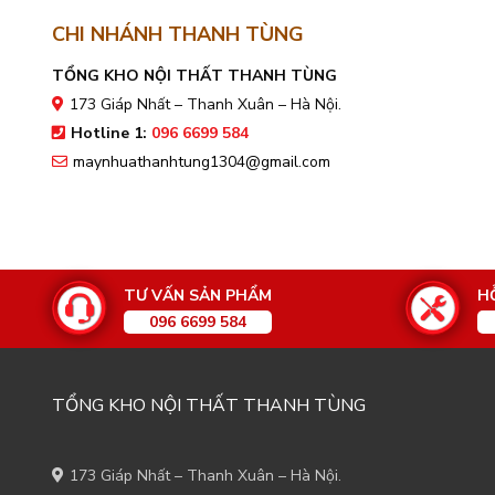
CHI NHÁNH THANH TÙNG
TỔNG KHO NỘI THẤT THANH TÙNG
173 Giáp Nhất – Thanh Xuân – Hà Nội.
Hotline 1:
096 6699 584
maynhuathanhtung1304@gmail.com
TƯ VẤN SẢN PHẨM
H
096 6699 584
TỔNG KHO NỘI THẤT THANH TÙNG
173 Giáp Nhất – Thanh Xuân – Hà Nội.