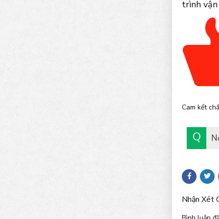
trình vận
Cam kết chấ
N
Nhận Xét 
Bình luận đã