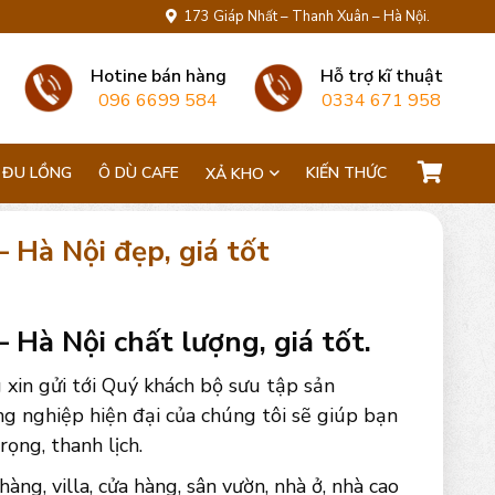
173 Giáp Nhất – Thanh Xuân – Hà Nội.
Hotine bán hàng
Hỗ trợ kĩ thuật
096 6699 584
0334 671 958
 ĐU LỒNG
Ô DÙ CAFE
KIẾN THỨC
XẢ KHO
– Hà Nội đẹp, giá tốt
 Hà Nội chất lượng, giá tốt.
 xin gửi tới Quý khách bộ sưu tập sản
g nghiệp hiện đại của chúng tôi sẽ giúp bạn
ọng, thanh lịch.
ng, villa, cửa hàng, sân vườn, nhà ở, nhà cao