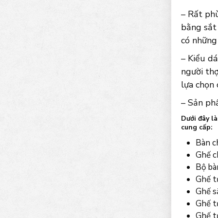
– Rất phù
bằng sắt
có những 
– Kiểu d
người thợ
lựa chọn
– Sản ph
Dưới đây l
cung cấp:
Bàn c
Ghế c
Bộ bà
Ghế t
Ghế s
Ghế t
Ghế t