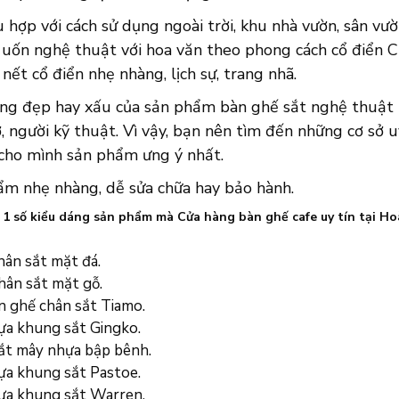
 hợp với cách sử dụng ngoài trời, khu nhà vườn, sân vư
 uốn nghệ thuật với hoa văn theo phong cách cổ điển 
nết cổ điển nhẹ nhàng, lịch sự, trang nhã.
áng đẹp hay xấu của sản phẩm bàn ghế sắt nghệ thuật 
, người kỹ thuật. Vì vậy, bạn nên tìm đến những cơ sở u
 cho mình sản phẩm ưng ý nhất.
ẩm nhẹ nhàng, dễ sửa chữa hay bảo hành.
à 1 số kiểu dáng sản phẩm mà Cửa hàng bàn ghế cafe uy tín tại 
hân sắt mặt đá.
hân sắt mặt gỗ.
n ghế chân sắt Tiamo.
ựa khung sắt Gingko.
ắt mây nhựa bập bênh.
ựa khung sắt Pastoe.
ựa khung sắt Warren.