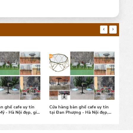
n ghế cafe uy tín
Cửa hàng bàn ghế cafe uy tín
Cửa 
ợng - Hà Nội đẹp,
tại Mê Linh - Hà Nội đẹp, giá tốt
tại 