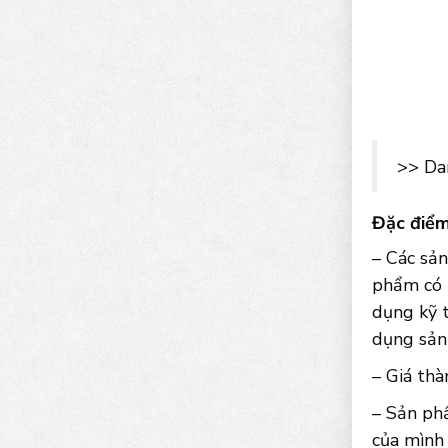
>> Da
Đặc điểm
– Các sản
phẩm có 
dụng kỹ t
dụng sản
– Giá thà
– Sản ph
của mình 