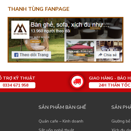
THANH TÙNG FANPAGE
Ỗ TRỢ KỸ THUẬT
GIAO HÀNG - BẢO 
0334 671 958
24H THẦN TỐC
SẢN PHẨM BÀN GHẾ
SẢN PH
Quán cafe – Kinh doanh
Giường bể
Sắt uốn nghệ thuật
Xích đu d