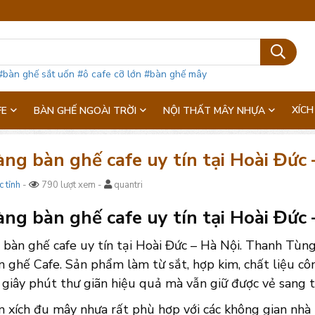
#bàn ghế sắt uốn
#ô cafe cỡ lớn
#bàn ghế mây
XÍCH
FE
BÀN GHẾ NGOÀI TRỜI
NỘI THẤT MÂY NHỰA
ng bàn ghế cafe uy tín tại Hoài Đức 
c tỉnh
-
790 lượt xem -
quantri
ng bàn ghế cafe uy tín tại Hoài Đức –
bàn ghế cafe uy tín tại Hoài Đức – Hà Nội. Thanh Tùng
ghế Cafe. Sản phẩm làm từ sắt, hợp kim, chất liệu côn
giây phút thư giãn hiệu quả mà vẫn giữ được vẻ sang tr
xích đu mây nhựa rất phù hợp với các không gian nhà hà