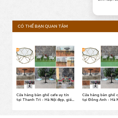
CÓ THỂ BẠN QUAN TÂM
ín
Cửa hàng bàn ghế cafe uy tín
Cửa hàng bàn ghế ca
 giá
tại Đông Anh - Hà Nội đẹp, giá
tại Ba Vì - Hà Nội đ
tốt
tốt