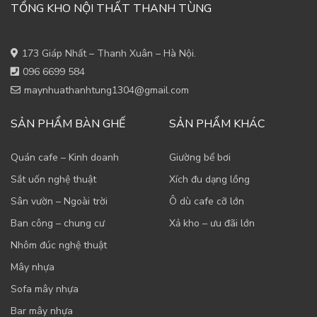
TỔNG KHO NỘI THẤT THANH TÙNG
173 Giáp Nhất – Thanh Xuân – Hà Nội.
096 6699 584
maynhuathanhtung1304@gmail.com
SẢN PHẨM BÀN GHẾ
SẢN PHẨM KHÁC
Quán cafe – Kinh doanh
Giường bể bơi
Sắt uốn nghệ thuật
Xích đu dạng lồng
Sân vườn – Ngoài trời
Ô dù cafe cỡ lớn
Ban công – chung cư
Xả kho – ưu đãi lớn
Nhôm đúc nghệ thuật
Mây nhựa
Sofa mây nhựa
Bar mây nhựa