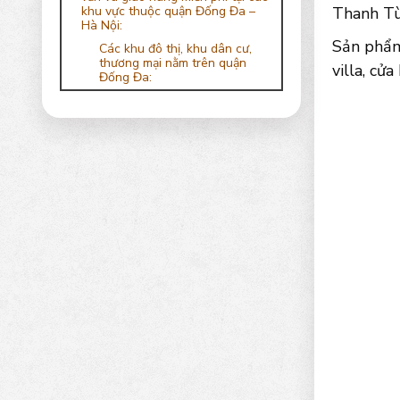
khu vực thuộc quận Đống Đa –
Thanh Tùn
Hà Nội:
Sản phẩm
Các khu đô thị, khu dân cư,
thương mại nằm trên quận
villa, cử
Đống Đa: