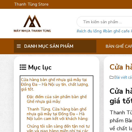
Thanh Tùng Store
#xích đu lồng
#bàn ghế cafe
DANH MỤC SẢN PHẨM
BÀN GHẾ CA
Cửa h
Mục lục
Bài viết cá
Cửa hàng bàn ghế nhựa giả mây tại
Đống Đa – Hà Nội uy tín, chất lượng,
Cửa hà
giá tốt.
Đặc điểm của sản phẩm bàn ghế
giá tố
Ghế nhựa giả mây:
Thanh Tùng, Cửa hàng bàn ghế
Thanh Tù
nhựa giả mây tại Đống Đa – Hà
Nội luôn cam kết với khách hàng:
phẩm Bàn
Chúng tôi sẵn sàng đến tận nơi tư
về chất l
vấn và giao hàng miễn phí tại các