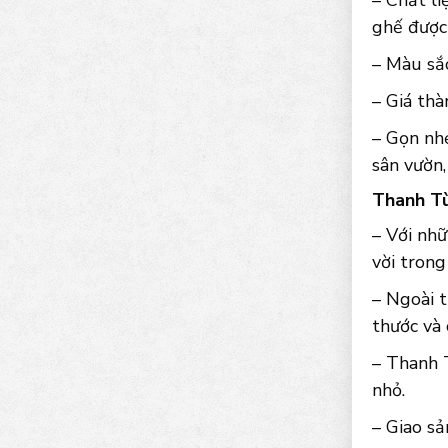
– Chất l
ghế được
– Màu sắc
– Giá thà
– Gọn nhẹ
sân vườn
Thanh Tù
– Với nh
vời trong
– Ngoài t
thước và
– Thanh 
nhỏ.
– Giao sả