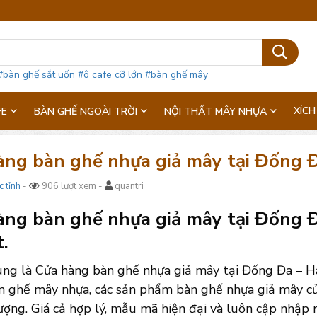
#bàn ghế sắt uốn
#ô cafe cỡ lớn
#bàn ghế mây
XÍCH
FE
BÀN GHẾ NGOÀI TRỜI
NỘI THẤT MÂY NHỰA
àng bàn ghế nhựa giả mây tại Đống 
c tỉnh
-
906 lượt xem -
quantri
ng bàn ghế nhựa giả mây tại Đống Đa
t.
ng là Cửa hàng bàn ghế nhựa giả mây tại Đống Đa – Hà
 ghế mây nhựa, các sản phẩm bàn ghế nhựa giả mây của
ượng. Giá cả hợp lý, mẫu mã hiện đại và luôn cập nhập 