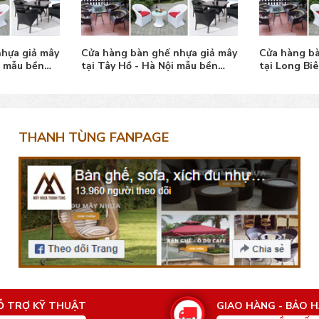
hựa giả mây
Cửa hàng bàn ghế nhựa giả mây
Cửa hàng bà
i mẫu bền
tại Tây Hồ - Hà Nội mẫu bền
tại Long Bi
đẹp
THANH TÙNG FANPAGE
Ỗ TRỢ KỸ THUẬT
GIAO HÀNG - BẢO 