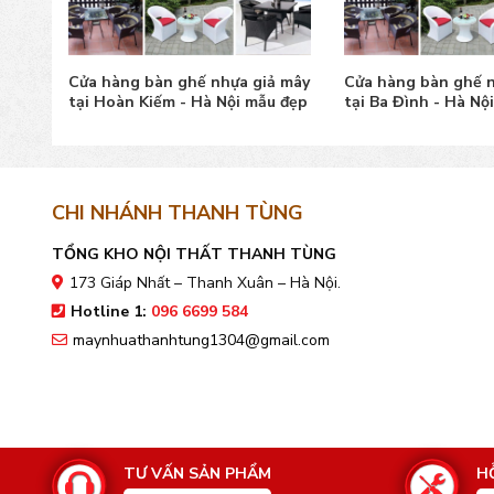
ả mây
Cửa hàng bàn ghế nhựa giả mây
Cửa hàng bàn ghế n
mẫu
tại Hoàn Kiếm - Hà Nội mẫu đẹp
tại Ba Đình - Hà Nộ
đẹp
CHI NHÁNH THANH TÙNG
TỔNG KHO NỘI THẤT THANH TÙNG
173 Giáp Nhất – Thanh Xuân – Hà Nội.
Hotline 1:
096 6699 584
maynhuathanhtung1304@gmail.com
TƯ VẤN SẢN PHẨM
H