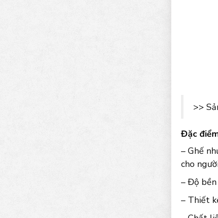
>> Sả
Đặc điểm
– Ghế nh
cho người
– Độ bền 
– Thiết k