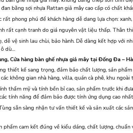
iệu bàn ghế nhựa giả mây: khung bằng thép sơn tĩnh đi
 đan bằng sợi nhựa Rattan giả mây cao cấp có chất khá
 rất phong phú để khách hàng dễ dang lựa chọn: xanh, 
nh rất cạnh tranh do giá nguyên vật liệu thấp. Thân thi
, dễ vệ sinh lau chùi, bảo hành. Dễ dàng kết hợp với nh
, ô dù…
ng, Cửa hàng bàn ghế nhựa giả mây tại Đống Đa – Hà 
ững thiết kế sang trọng, đảm bảo chất lượng, sản phẩm
 các không gian nhà hàng, villa, quán cà phê, khu ngoài t
ính thẩm mỹ và tính bền bỉ cao, sản phẩm trước khi đưa 
 các tính năng để đảm bảo được tính ứng dụng cao nhất
Tùng sẵn sàng nhận tư vấn thiết kế và sản xuất các sả
n phẩm cam kết đúng về kiểu dáng, chất lượng, chuẩn về