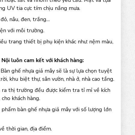
ện hoặc sắt và nhôm theo yêu cầu. Mặt và tựa
ng UV tia cực tím chịu nắng mưa.
đỏ, nâu, đen, trắng…
ện với môi trường.
iều trang thiết bị phụ kiện khác như: nệm màu,
Nội luôn cam kết với khách hàng:
 Bàn ghế nhựa giả mây sẽ là sự lựa chọn tuyệt
rời, khu biệt thự, sân vườn, nhà ở, nhà cao tầng.
ra thị trường đều được kiểm tra tỉ mỉ về kích
 cho khách hàng.
n phẩm bàn ghế nhựa giả mây với số lượng lớn
 thời gian, địa điểm.