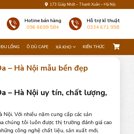
173 Giáp Nhất – Thanh Xuân – Hà Nội.
Hotine bán hàng
Hỗ trợ kĩ thuật
096 6699 584
0334 671 958
 ĐU LỒNG
Ô DÙ CAFE
KIẾN THỨC
XẢ KHO
Đa – Hà Nội mẫu bền đẹp
 – Hà Nội uy tín, chất lượng,
 Nội. Với nhiều năm cung cấp các sản
 chúng tôi luôn được thị trường đánh giá cao
những công nghệ chất liệu, sản xuất mới,