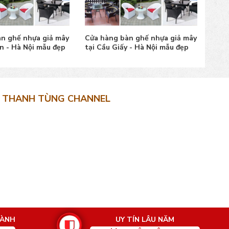
n ghế nhựa giả mây
Cửa hàng bàn ghế nhựa giả mây
Cửa 
ên - Hà Nội mẫu đẹp
tại Cầu Giấy - Hà Nội mẫu đẹp
tại 
đẹp
THANH TÙNG CHANNEL
HÀNH
UY TÍN LÂU NĂM