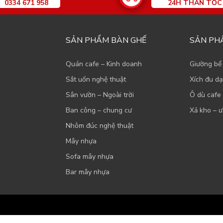
0334 671 958
24H THẦN TỐC
SẢN PHẨM BÀN GHẾ
SẢN PH
Quán cafe – Kinh doanh
Giường bể
Sắt uốn nghệ thuật
Xích đu d
Sân vườn – Ngoài trời
Ô dù cafe 
Ban công – chung cư
Xả kho – ư
Nhôm đúc nghệ thuật
Mây nhựa
Sofa mây nhựa
Bar mây nhựa