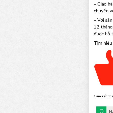
– Giao hà
chuyển vớ
– Với sả
12 tháng.
được hỗ 
Tìm hiểu
Cam kết chấ
N