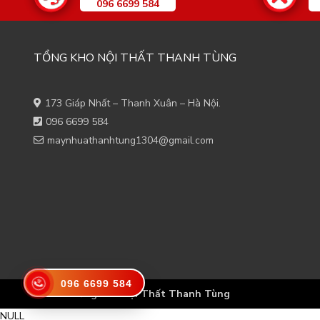
096 6699 584
TỔNG KHO NỘI THẤT THANH TÙNG
173 Giáp Nhất – Thanh Xuân – Hà Nội.
096 6699 584
maynhuathanhtung1304@gmail.com
096 6699 584
© 2021
Tổng Kho Nội Thất Thanh Tùng
NULL