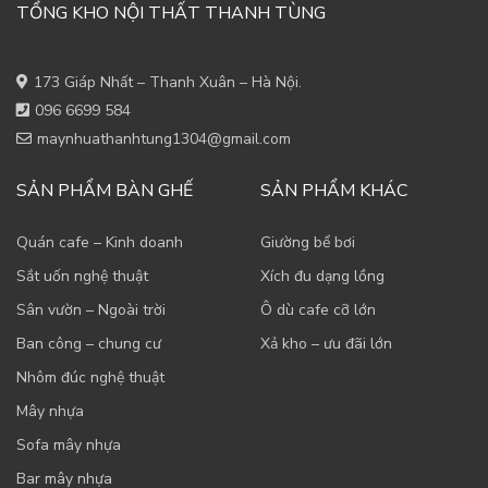
TỔNG KHO NỘI THẤT THANH TÙNG
173 Giáp Nhất – Thanh Xuân – Hà Nội.
096 6699 584
maynhuathanhtung1304@gmail.com
SẢN PHẨM BÀN GHẾ
SẢN PHẨM KHÁC
Quán cafe – Kinh doanh
Giường bể bơi
Sắt uốn nghệ thuật
Xích đu dạng lồng
Sân vườn – Ngoài trời
Ô dù cafe cỡ lớn
Ban công – chung cư
Xả kho – ưu đãi lớn
Nhôm đúc nghệ thuật
Mây nhựa
Sofa mây nhựa
Bar mây nhựa