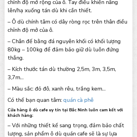
chỉnh độ mở rộng của ô. Tay điều khiển nâng
lên/hạ xuống tán dù khi cần thiết.
– Ô dù chính tâm có dây ròng rọc trên thân điều
chỉnh độ mở của ô.
– Chân đế bằng đá nguyên khối có khối lượng
80kg – 100kg để đảm bảo giữ dù luôn đứng
thẳng.
– Kích thước tán dù thường 2,5m, 3m, 3,5m,
3,7m…
– Màu sắc: đỏ đô, xanh rêu, trắng kem…
Có thế bạn quan tâm:
quán cà phê
Cửa hàng ô dù cafe uy tín tại Bắc Ninh luôn cam kết với
khách hàng:
– Với những thiết kế sang trọng, đảm bảo chất
lượng, sản phẩm ô dù quán cafe sẽ là sự lựa