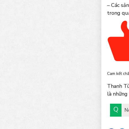
– Các sản
trong quá
Cam kết chấ
Thanh Tù
là những 
N