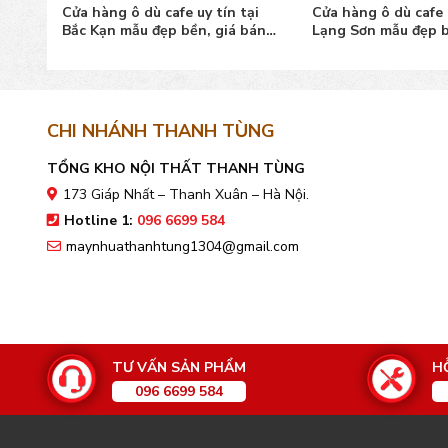
ại
Cửa hàng ô dù cafe uy tín tại
Cửa hàng ô dù cafe u
bán
Bắc Kạn mẫu đẹp bền, giá bán
Lạng Sơn mẫu đẹp b
tốt
tốt
CHI NHÁNH THANH TÙNG
TỔNG KHO NỘI THẤT THANH TÙNG
173 Giáp Nhất – Thanh Xuân – Hà Nội.
Hotline 1:
096 6699 584
maynhuathanhtung1304@gmail.com
TƯ VẤN SẢN PHẨM
H
096 6699 584