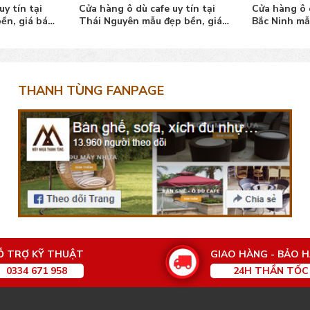
y tín tại
Cửa hàng ô dù cafe uy tín tại
Cửa hàng ô d
ền, giá bán
Thái Nguyên mẫu đẹp bền, giá
Bắc Ninh mẫ
tốt
tốt
THANH TÙNG FANPAGE
Ỗ TRỢ KỸ THUẬT
GIAO HÀNG - BẢO 
0334 671 958
24H THẦN TỐC