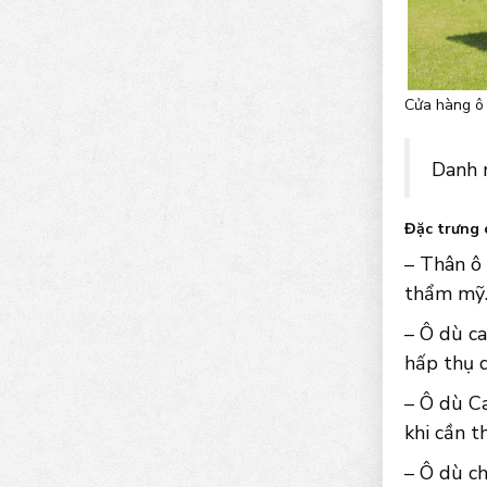
Cửa hàng ô 
Danh 
Đặc trưng 
– Thân ô
thẩm mỹ
– Ô dù ca
hấp thụ 
– Ô dù Ca
khi cần th
– Ô dù ch