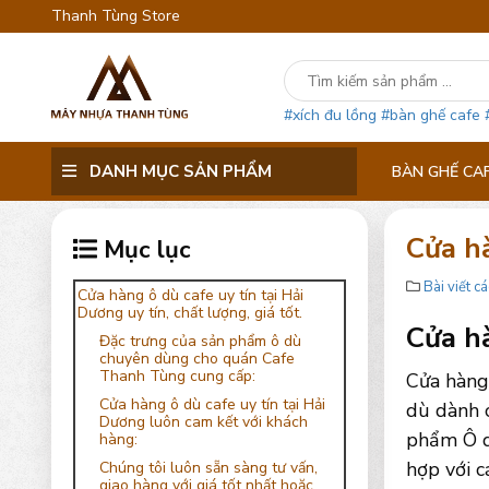
Thanh Tùng Store
#xích đu lồng
#bàn ghế cafe
DANH MỤC SẢN PHẨM
BÀN GHẾ CA
Cửa hà
Mục lục
Bài viết cá
Cửa hàng ô dù cafe uy tín tại Hải
Dương uy tín, chất lượng, giá tốt.
Cửa hà
Đặc trưng của sản phẩm ô dù
chuyên dùng cho quán Cafe
Thanh Tùng cung cấp:
Cửa hàng 
Cửa hàng ô dù cafe uy tín tại Hải
dù dành c
Dương luôn cam kết với khách
phẩm Ô dù
hàng:
hợp với c
Chúng tôi luôn sẵn sàng tư vấn,
giao hàng với giá tốt nhất hoặc