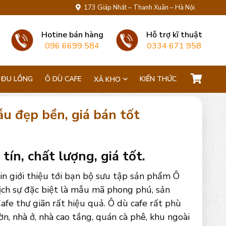
173 Giáp Nhất – Thanh Xuân – Hà Nội.
Hotine bán hàng
Hỗ trợ kĩ thuật
096 6699 584
0334 671 958
 ĐU LỒNG
Ô DÙ CAFE
KIẾN THỨC
XẢ KHO
ẫu đẹp bền, giá bán tốt
tín, chất lượng, giá tốt.
in giới thiệu tới bạn bộ sưu tập sản phẩm Ô
lịch sự đặc biệt là mẫu mã phong phú, sản
fe thư giãn rất hiệu quả. Ô dù cafe rất phù
ờn, nhà ở, nhà cao tầng, quán cà phê, khu ngoài