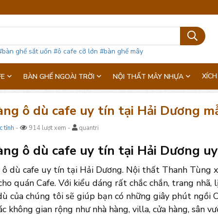
#bàn ghế sắt uốn
#ô cafe cỡ lớn
#bàn ghế mây
XÍCH
FE
BÀN GHẾ NGOÀI TRỜI
NỘI THẤT MÂY NHỰA
ng ô dù cafe uy tín tại Hải Dương m
c tỉnh
-
914 lượt xem -
quantri
ng ô dù cafe uy tín tại Hải Dương uy 
ô dù cafe uy tín tại Hải Dương. Nội thất Thanh Tùng x
ho quán Cafe. Với kiểu dáng rất chắc chắn, trang nhã, 
 của chúng tôi sẽ giúp bạn có những giây phút ngồi Ca
ác không gian rộng như nhà hàng, villa, cửa hàng, sân vư