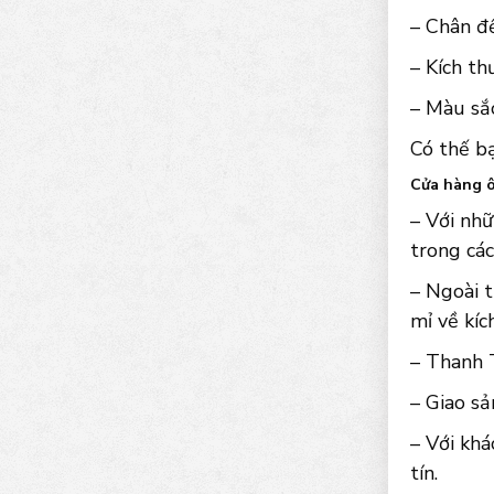
– Chân đ
– Kích t
– Màu sắc
Có thế b
Cửa hàng ô
– Với nhữ
trong các
– Ngoài t
mỉ về kíc
– Thanh T
– Giao sả
– Với khá
tín.