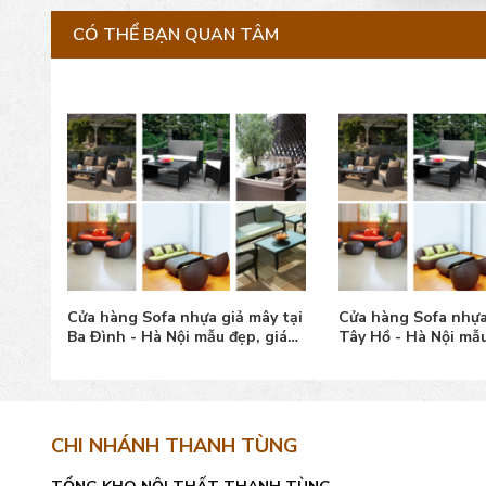
CÓ THỂ BẠN QUAN TÂM
y tại
Cửa hàng Sofa nhựa giả mây tại
Cửa hàng Sofa nhựa
p
Ba Đình - Hà Nội mẫu đẹp, giá
Tây Hồ - Hà Nội mẫu
tốt
tốt
CHI NHÁNH THANH TÙNG