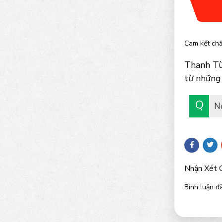
Cam kết chấ
Thanh Tùn
từ những 
N
Nhận Xét 
Bình luận đã