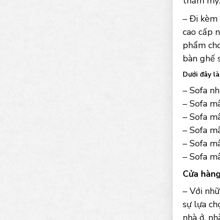
thẩm mỹ
– Đi kèm 
cao cấp 
phẩm cho 
bàn ghế s
Dưới đây l
– Sofa n
– Sofa mâ
– Sofa mâ
– Sofa mâ
– Sofa m
– Sofa m
Cửa hàng
– Với nh
sự lựa ch
nhà ở, nh