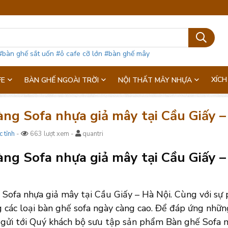
#bàn ghế sắt uốn
#ô cafe cỡ lớn
#bàn ghế mây
XÍCH
FE
BÀN GHẾ NGOÀI TRỜI
NỘI THẤT MÂY NHỰA
àng Sofa nhựa giả mây tại Cầu Giấy 
c tỉnh
-
663 lượt xem -
quantri
ng Sofa nhựa giả mây tại Cầu Giấy – 
Sofa nhựa giả mây tại Cầu Giấy – Hà Nội. Cùng với sự p
g các loại bàn ghế sofa ngày càng cao. Để đáp ứng nhữ
 gửi tới Quý khách bộ sưu tập sản phẩm Bàn ghế Sofa