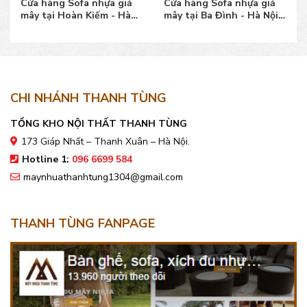
Cửa hàng Sofa nhựa giả
Cửa hàng Sofa nhựa giả
mây tại Hoàn Kiếm - Hà
mây tại Ba Đình - Hà Nội
Nội mẫu đẹp bền
mẫu đẹp, giá tốt
CHI NHÁNH THANH TÙNG
TỔNG KHO NỘI THẤT THANH TÙNG
173 Giáp Nhất – Thanh Xuân – Hà Nội.
Hotline 1:
096 6699 584
maynhuathanhtung1304@gmail.com
THANH TÙNG FANPAGE