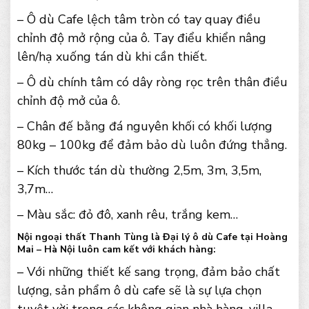
– Ô dù Cafe lệch tâm tròn có tay quay điều
chỉnh độ mở rộng của ô. Tay điểu khiển nâng
lên/hạ xuống tán dù khi cần thiết.
– Ô dù chính tâm có dây ròng rọc trên thân điều
chỉnh độ mở của ô.
– Chân đế bằng đá nguyên khối có khối lượng
80kg – 100kg để đảm bảo dù luôn đứng thẳng.
– Kích thước tán dù thường 2,5m, 3m, 3,5m,
3,7m…
– Màu sắc: đỏ đô, xanh rêu, trắng kem…
Nội ngoại thất Thanh Tùng là Đại lý ô dù Cafe tại Hoàng
Mai – Hà Nội luôn cam kết với khách hàng:
– Với những thiết kế sang trọng, đảm bảo chất
lượng, sản phẩm ô dù cafe sẽ là sự lựa chọn