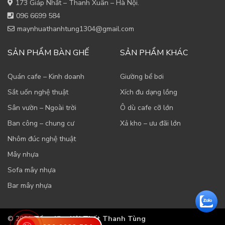
173 Giáp Nhất – Thanh Xuân – Hà Nội.
096 6699 584
maynhuathanhtung1304@gmail.com
SẢN PHẨM BÀN GHẾ
SẢN PHẨM KHÁC
Quán cafe – Kinh doanh
Giường bể bơi
Sắt uốn nghệ thuật
Xích đu dạng lồng
Sân vườn – Ngoài trời
Ô dù cafe cỡ lớn
Ban công – chung cư
Xả kho – ưu đãi lớn
Nhôm đúc nghệ thuật
Mây nhựa
Sofa mây nhựa
Bar mây nhựa
© 2021
Tổng Kho Nội Thất Thanh Tùng