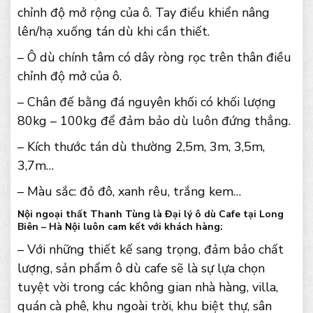
chỉnh độ mở rộng của ô. Tay điểu khiển nâng
lên/hạ xuống tán dù khi cần thiết.
– Ô dù chính tâm có dây ròng rọc trên thân điều
chỉnh độ mở của ô.
– Chân đế bằng đá nguyên khối có khối lượng
80kg – 100kg để đảm bảo dù luôn đứng thẳng.
– Kích thước tán dù thường 2,5m, 3m, 3,5m,
3,7m…
– Màu sắc: đỏ đô, xanh rêu, trắng kem…
Nội ngoại thất Thanh Tùng là Đại lý ô dù Cafe tại Long
Biên – Hà Nội luôn cam kết với khách hàng:
– Với những thiết kế sang trọng, đảm bảo chất
lượng, sản phẩm ô dù cafe sẽ là sự lựa chọn
tuyệt vời trong các không gian nhà hàng, villa,
quán cà phê, khu ngoài trời, khu biệt thự, sân