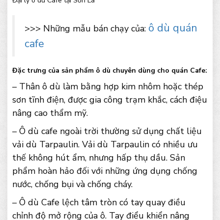
Đại lý ô dù Cafe tại Sơn La
ô dù quán
>>> Những mẫu bán chạy của:
cafe
Đặc trưng của sản phẩm ô dù chuyên dùng cho quán Cafe:
– Thân ô dù làm bằng hợp kim nhôm hoặc thép
sơn tĩnh điện, được gia công trạm khắc, cách điệu
nâng cao thẩm mỹ.
– Ô dù cafe ngoài trời thường sử dụng chất liệu
vải dù Tarpaulin. Vải dù Tarpaulin có nhiều ưu
thế không hút ẩm, nhưng hấp thụ dầu. Sản
phẩm hoàn hảo đối với những ứng dụng chống
nước, chống bụi và chống cháy.
– Ô dù Cafe lệch tâm tròn có tay quay điều
chỉnh độ mở rộng của ô. Tay điểu khiển nâng