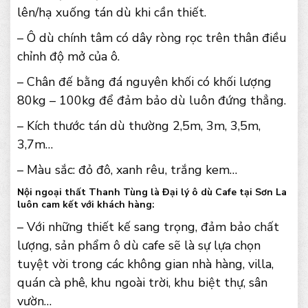
lên/hạ xuống tán dù khi cần thiết.
– Ô dù chính tâm có dây ròng rọc trên thân điều
chỉnh độ mở của ô.
– Chân đế bằng đá nguyên khối có khối lượng
80kg – 100kg để đảm bảo dù luôn đứng thẳng.
– Kích thước tán dù thường 2,5m, 3m, 3,5m,
3,7m…
– Màu sắc: đỏ đô, xanh rêu, trắng kem…
Nội ngoại thất Thanh Tùng là Đại lý ô dù Cafe tại Sơn La
luôn cam kết với khách hàng:
– Với những thiết kế sang trọng, đảm bảo chất
lượng, sản phẩm ô dù cafe sẽ là sự lựa chọn
tuyệt vời trong các không gian nhà hàng, villa,
quán cà phê, khu ngoài trời, khu biệt thự, sân
vườn…