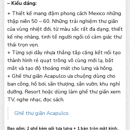
– Kiểu dáng:
+ Thiết kế mang đậm phong cách Mexico những
thập niên 50 – 60. Những trải nghiệm thư giãn
của vùng nhiệt đới, từ màu sắc rất đa dạng, thiết
kế nhẹ nhàng, tinh tế người ngồi có cảm giác thư
thái trọn vẹn.
+ Từng sợi dây nhựa thẳng tắp căng kết nối tạo
thành hình rẻ quạt trông vô cùng mới lạ, bắt
mắt và tạo độ thoáng mát cho lưng và hông.
+ Ghế thư giãn Acapulco ưa chuộng dùng cho
ban công, hồ bơi, sân thượng, sân vườn, khu nghỉ
dưỡng, Resort hoặc dùng làm ghế thư giãn xem
TV, nghe nhạc, đọc sách.
Ghế thư giãn Acapulco
Bao gồm: 2 ghế kèm gối tựa lưng + 1 bàn tròn mặt kính.