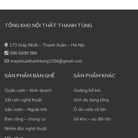
TỔNG KHO NỘI THẤT THANH TÙNG
173 Giáp Nhất – Thanh Xuân – Hà Nội.
096 6699 584
maynhuathanhtung1304@gmail.com
SẢN PHẨM BÀN GHẾ
SẢN PHẨM KHÁC
Quán cafe – Kinh doanh
Giường bể bơi
Sắt uốn nghệ thuật
Xích đu dạng lồng
Sân vườn – Ngoài trời
Ô dù cafe cỡ lớn
Ban công – chung cư
Xả kho – ưu đãi lớn
Nhôm đúc nghệ thuật