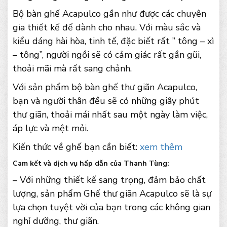
Bộ bàn ghế Acapulco gần như được các chuyên
gia thiết kế để dành cho nhau. Với màu sắc và
kiểu dáng hài hòa, tinh tế, đặc biết rất ” tông – xì
– tông”, người ngồi sẽ có cảm giác rất gần gũi,
thoải mãi mà rất sang chảnh.
Với sản phẩm bộ bàn ghế thư giãn Acapulco,
bạn và người thân đều sẽ có những giây phút
thư giãn, thoải mái nhất sau một ngày làm việc,
áp lực và mệt mỏi.
Kiến thức về ghế bạn cần biết:
xem thêm
Cam kết và dịch vụ hấp dẫn của Thanh Tùng:
– Với những thiết kế sang trọng, đảm bảo chất
lượng, sản phẩm Ghế thư giãn Acapulco sẽ là sự
lựa chọn tuyệt vời của bạn trong các không gian
nghỉ dưỡng, thư giãn.