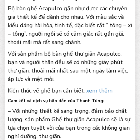
Bộ bàn ghế Acapulco gần như được các chuyên
gia thiết kế để dành cho nhau. Với màu sắc và
kiểu dáng hài hòa, tinh tế, đặc biết rất ” tông – xì
– tông”, người ngồi sẽ có cảm giác rất gần gũi,
thoải mãi mà rất sang chảnh.
Với sản phẩm bộ bàn ghế thư giãn Acapulco,
bạn và người thân đều sẽ có những giây phút
thư giãn, thoải mái nhất sau một ngày làm việc,
áp lực và mệt mỏi.
Kiến thức về ghế bạn cần biết:
xem thêm
Cam kết và dịch vụ hấp dẫn của Thanh Tùng:
– Với những thiết kế sang trọng, đảm bảo chất
lượng, sản phẩm Ghế thư giãn Acapulco sẽ là sự
lựa chọn tuyệt vời của bạn trong các không gian
nghỉ dưỡng, thư giãn.