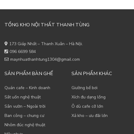
TỔNG KHO NỘI THẤT THANH TÙNG
173 Giáp Nhất – Thanh Xuân – Hà Nội.
096 6699 584
maynhuathanhtung1304@gmail.com
SẢN PHẨM BÀN GHẾ
SẢN PHẨM KHÁC
Quán cafe – Kinh doanh
Giường bể bơi
Sắt uốn nghệ thuật
Xích đu dạng lồng
Sân vườn – Ngoài trời
Ô dù cafe cỡ lớn
Ban công – chung cư
Xả kho – ưu đãi lớn
Nhôm đúc nghệ thuật