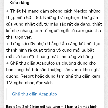
– Kiểu dáng:
+ Thiết kế mang đậm phong cách Mexico những
thập niên 50 – 60. Những trải nghiệm thư giãn
của vùng nhiệt đới, từ màu sắc rất đa dạng, thiết
kế nhẹ nhàng, tinh tế người ngồi có cảm giác thư
thái trọn vẹn.
+ Từng sợi dây nhựa thẳng tắp căng kết nối tạo
thành hình rẻ quạt trông vô cùng mới lạ, bắt
mắt và tạo độ thoáng mát cho lưng và hông.
+ Ghế thư giãn Acapulco ưa chuộng dùng cho
ban công, hồ bơi, sân thượng, sân vườn, khu nghỉ
dưỡng, Resort hoặc dùng làm ghế thư giãn xem
TV, nghe nhạc, đọc sách.
Ghế thư giãn Acapulco
Bao gồm: 2 ghế kèm gối tựa lưng + 1 bàn tròn mặt kính.