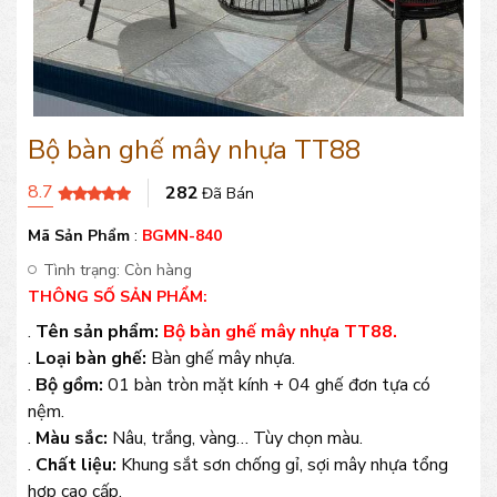
Bộ bàn ghế mây nhựa TT88
8.7
282
Đã Bán
Mã Sản Phẩm
:
BGMN-840
Tình trạng:
Còn hàng
THÔNG SỐ SẢN PHẨM:
.
Tên sản phẩm:
Bộ bàn ghế mây nhựa TT88.
.
Loại bàn ghế:
Bàn ghế mây nhựa.
.
Bộ gồm:
01 bàn tròn mặt kính + 04 ghế đơn tựa có
nệm.
.
Màu sắc:
Nâu, trắng, vàng… Tùy chọn màu.
.
Chất liệu:
Khung sắt sơn chống gỉ, sợi mây nhựa tổng
hợp cao cấp.