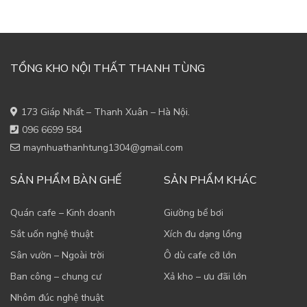
TỔNG KHO NỘI THẤT THANH TÙNG
173 Giáp Nhất – Thanh Xuân – Hà Nội.
096 6699 584
maynhuathanhtung1304@gmail.com
SẢN PHẨM BÀN GHẾ
SẢN PHẨM KHÁC
Quán cafe – Kinh doanh
Giường bể bơi
Sắt uốn nghệ thuật
Xích đu dạng lồng
Sân vườn – Ngoài trời
Ô dù cafe cỡ lớn
Ban công – chung cư
Xả kho – ưu đãi lớn
Nhôm đúc nghệ thuật