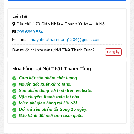
nhựa
TT86
Liên hệ
số
Địa chỉ:
173 Giáp Nhất – Thanh Xuân – Hà Nội.
096 6699 584
lượng
Email:
maynhuathanhtung1304@gmail.com
Bạn muốn nhận tư vấn từ Nội Thất Thanh Tùng?
Đăng ký
Mua hàng tại Nội Thất Thanh Tùng
Cam kết sản phẩm chất lượng.
Nguồn gốc xuất xứ rõ ràng.
Sản phẩm đúng với hình trên website.
Vận chuyển, thanh toán tại nhà
Miễn phí giao hàng tại Hà Nội.
Đổi trả sản phẩm lỗi trong 15 ngày.
Bảo hành đổi mới trên toàn quốc.