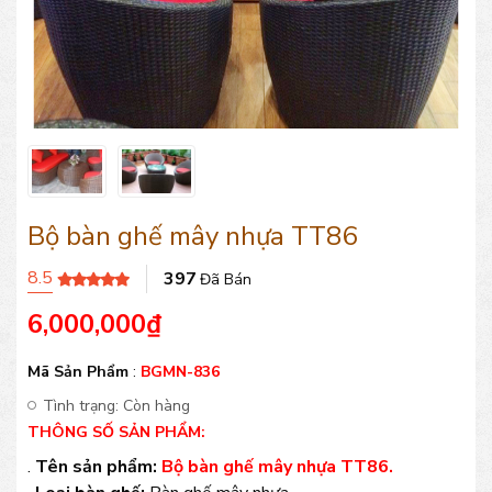
Bộ bàn ghế mây nhựa TT86
8.5
397
Đã Bán
6,000,000
₫
Mã Sản Phẩm
:
BGMN-836
Tình trạng:
Còn hàng
THÔNG SỐ SẢN PHẨM:
.
Tên sản phẩm:
Bộ bàn ghế mây nhựa TT86.