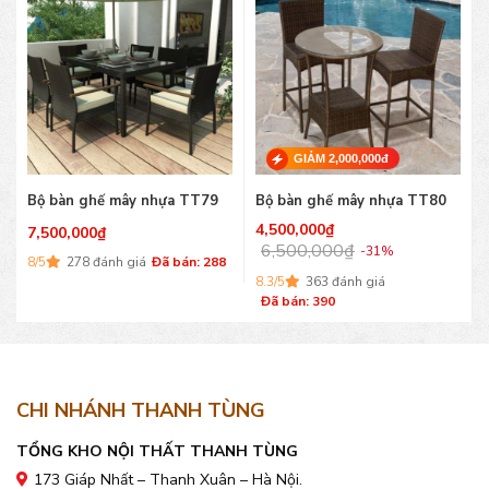
GIẢM 2,000,000đ
Bộ bàn ghế mây nhựa TT79
Bộ bàn ghế mây nhựa TT80
4,500,000
₫
7,500,000
₫
6,500,000
₫
-31%
8/5
278 đánh giá
Đã bán: 288
8.3/5
363 đánh giá
Đã bán: 390
CHI NHÁNH THANH TÙNG
TỔNG KHO NỘI THẤT THANH TÙNG
173 Giáp Nhất – Thanh Xuân – Hà Nội.