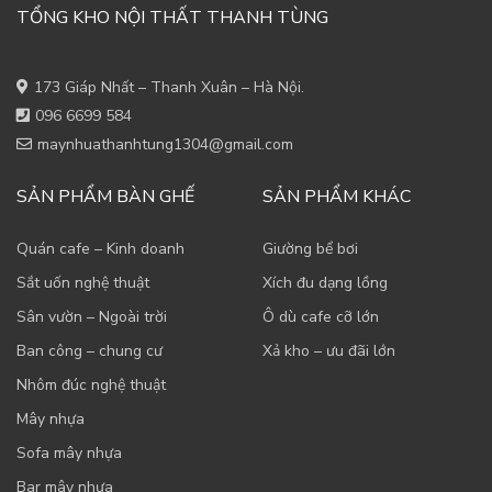
TỔNG KHO NỘI THẤT THANH TÙNG
173 Giáp Nhất – Thanh Xuân – Hà Nội.
096 6699 584
maynhuathanhtung1304@gmail.com
SẢN PHẨM BÀN GHẾ
SẢN PHẨM KHÁC
Quán cafe – Kinh doanh
Giường bể bơi
Sắt uốn nghệ thuật
Xích đu dạng lồng
Sân vườn – Ngoài trời
Ô dù cafe cỡ lớn
Ban công – chung cư
Xả kho – ưu đãi lớn
Nhôm đúc nghệ thuật
Mây nhựa
Sofa mây nhựa
Bar mây nhựa