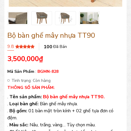
Bộ bàn ghế mây nhựa TT90
9.8
100
Đã Bán
3,500,000
₫
Mã Sản Phẩm
:
BGMN-828
Tình trạng:
Còn hàng
THÔNG SỐ SẢN PHẨM:
.
Tên sản phẩm:
Bộ bàn ghế mây nhựa TT90.
.
Loại bàn ghế:
Bàn ghế mây nhựa.
.
Bộ gồm:
01 bàn mặt tròn kính + 02 ghế tựa đơn có
đệm.
.
Màu sắc:
Nâu, trắng, vàng… Tùy chọn màu.