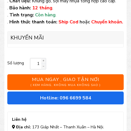
.
Chất liệu:
Khung gỗ, sợi mây nhựa tổng hợp cao cấp.
.
Bảo hành:
12 tháng
.
.
Tình trạng:
Còn hàng
.
.
Hình thức thanh toán:
Ship Cod
hoặc
Chuyển khoản.
KHUYẾN MÃI
Số lượng
Bộ
bàn
MUA NGAY , GIAO TẬN NƠI
ghế
( XEM HÀNG, KHÔNG MUA KHÔNG SAO )
mây
Hotline: 096 6699 584
nhựa
TT90
Liên hệ
số
Địa chỉ:
173 Giáp Nhất – Thanh Xuân – Hà Nội.