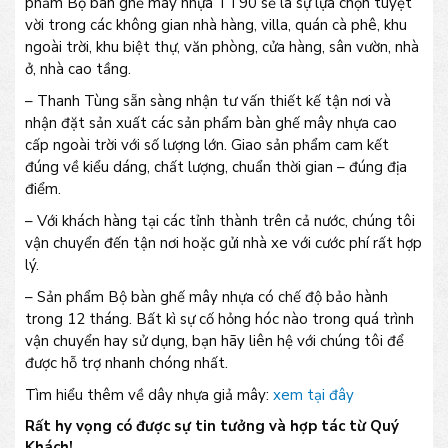
phẩm Bộ bàn ghế mây nhựa TT90 sẽ là sự lựa chọn tuyệt
vời trong các không gian nhà hàng, villa, quán cà phê, khu
ngoài trời, khu biệt thự, văn phòng, cửa hàng, sân vườn, nhà
ở, nhà cao tầng.
– Thanh Tùng sẵn sàng nhận tư vấn thiết kế tận nơi và
nhận đặt sản xuất các sản phẩm bàn ghế mây nhựa cao
cấp ngoài trời với số lượng lớn. Giao sản phẩm cam kết
đúng về kiểu dáng, chất lượng, chuẩn thời gian – đúng địa
điểm.
– Với khách hàng tại các tỉnh thành trên cả nước, chúng tôi
vận chuyển đến tận nơi hoặc gửi nhà xe với cước phí rất hợp
lý.
– Sản phẩm Bộ bàn ghế mây nhựa có chế độ bảo hành
trong 12 tháng. Bất kì sự cố hỏng hóc nào trong quá trình
vận chuyển hay sử dụng, bạn hãy liên hệ với chúng tôi để
được hỗ trợ nhanh chóng nhất.
Tìm hiểu thêm về dây nhựa giả mây:
xem tại đây
Rất hy vọng có được sự tin tưởng và hợp tác từ Quý
Khách!