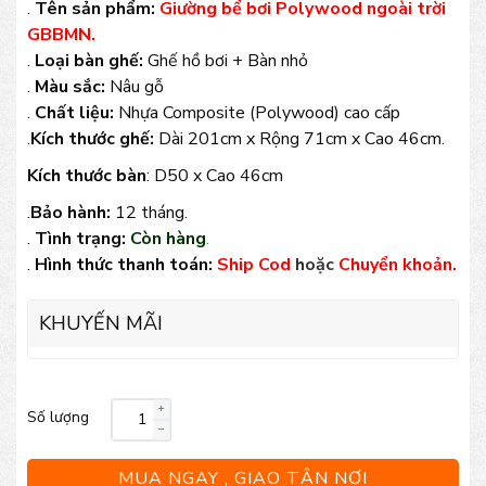
.
Tên sản phẩm:
Giường bể bơi Polywood ngoài trời
GBBMN.
.
Loại bàn ghế:
Ghế hồ bơi + Bàn nhỏ
.
Màu sắc:
Nâu gỗ
.
Chất liệu:
Nhựa Composite (Polywood) cao cấp
.
Kích thước ghế:
Dài 201cm x Rộng 71cm x Cao 46cm.
Kích thước bàn
: D50 x Cao 46cm
.
Bảo hành:
12 tháng.
.
Tình trạng:
Còn hàng
.
.
Hình thức thanh toán:
Ship Cod
hoặc
Chuyển khoản.
KHUYẾN MÃI
Số lượng
Giường
bể
MUA NGAY , GIAO TẬN NƠI