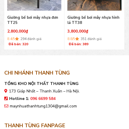
Giường bể bơi mây nhựa đơn
Giường bể bơi mây nhựa hình
TT25
lá TT38
2,800,000
₫
3,800,000
₫
8.4/5
294 đánh giá
8.8/5
351 đánh giá
Đã bán: 320
Đã bán: 389
CHI NHÁNH THANH TÙNG
TỔNG KHO NỘI THẤT THANH TÙNG
173 Giáp Nhất – Thanh Xuân – Hà Nội.
Hotline 1:
096 6699 584
maynhuathanhtung1304@gmail.com
THANH TÙNG FANPAGE