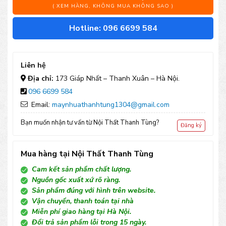
bơi
( XEM HÀNG, KHÔNG MUA KHÔNG SAO )
Polywood
Hotline: 096 6699 584
ngoài
trời
Liên hệ
GBBMN
Địa chỉ:
173 Giáp Nhất – Thanh Xuân – Hà Nội.
096 6699 584
số
Email:
maynhuathanhtung1304@gmail.com
lượng
Bạn muốn nhận tư vấn từ Nội Thất Thanh Tùng?
Đăng ký
Mua hàng tại Nội Thất Thanh Tùng
Cam kết sản phẩm chất lượng.
Nguồn gốc xuất xứ rõ ràng.
Sản phẩm đúng với hình trên website.
Vận chuyển, thanh toán tại nhà
Miễn phí giao hàng tại Hà Nội.
Đổi trả sản phẩm lỗi trong 15 ngày.