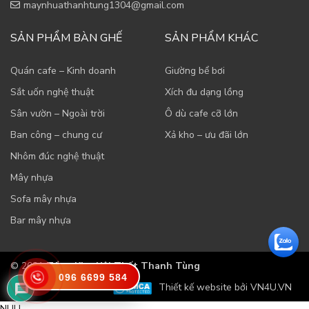
maynhuathanhtung1304@gmail.com
SẢN PHẨM BÀN GHẾ
SẢN PHẨM KHÁC
Quán cafe – Kinh doanh
Giường bể bơi
Sắt uốn nghệ thuật
Xích đu dạng lồng
Sân vườn – Ngoài trời
Ô dù cafe cỡ lớn
Ban công – chung cư
Xả kho – ưu đãi lớn
Nhôm đúc nghệ thuật
Mây nhựa
Sofa mây nhựa
Bar mây nhựa
© 2021
Tổng Kho Nội Thất Thanh Tùng
096 6699 584
Thiết kế website bởi VN4U.VN
NULL