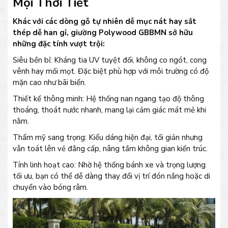
Mọi Thời Tiết
Khác với các dòng gỗ tự nhiên dễ mục nát hay sắt
thép dễ han gỉ, giường Polywood GBBMN sở hữu
những đặc tính vượt trội:
Siêu bền bỉ: Kháng tia UV tuyệt đối, không co ngót, cong
vênh hay mối mọt. Đặc biệt phù hợp với môi trường có độ
mặn cao như bãi biển.
Thiết kế thông minh: Hệ thống nan ngang tạo độ thông
thoáng, thoát nước nhanh, mang lại cảm giác mát mẻ khi
nằm.
Thẩm mỹ sang trọng: Kiểu dáng hiện đại, tối giản nhưng
vẫn toát lên vẻ đẳng cấp, nâng tầm không gian kiến trúc.
Tính linh hoạt cao: Nhờ hệ thống bánh xe và trọng lượng
tối ưu, bạn có thể dễ dàng thay đổi vị trí đón nắng hoặc di
chuyển vào bóng râm.