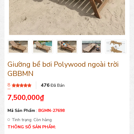
Giường bể bơi Polywood ngoài trời
GBBMN
8
476
Đã Bán
7,500,000
₫
Mã Sản Phẩm
:
BGMN-27698
Tình trạng:
Còn hàng
THÔNG SỐ SẢN PHẨM: