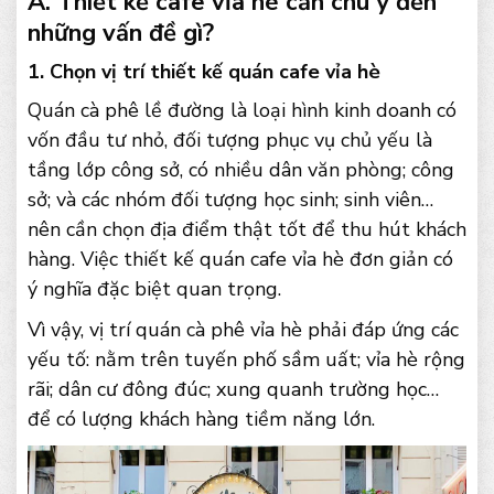
A. Thiết kế cafe vỉa hè cần chú ý đến
những vấn đề gì?
1. Chọn vị trí thiết kế quán cafe vỉa hè
Quán cà phê lề đường là loại hình kinh doanh có
vốn đầu tư nhỏ, đối tượng phục vụ chủ yếu là
tầng lớp công sở, có nhiều dân văn phòng; công
sở; và các nhóm đối tượng học sinh; sinh viên…
nên cần chọn địa điểm thật tốt để thu hút khách
hàng. Việc thiết kế quán cafe vỉa hè đơn giản có
ý nghĩa đặc biệt quan trọng.
Vì vậy, vị trí quán cà phê vỉa hè phải đáp ứng các
yếu tố: nằm trên tuyến phố sầm uất; vỉa hè rộng
rãi; dân cư đông đúc; xung quanh trường học…
để có lượng khách hàng tiềm năng lớn.