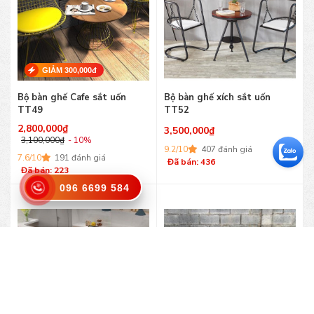
GIẢM 300,000đ
Bộ bàn ghế Cafe sắt uốn
Bộ bàn ghế xích sắt uốn
TT49
TT52
2,800,000
₫
3,500,000
₫
3,100,000
₫
- 10%
9.2/10
407 đánh giá
7.6/10
191 đánh giá
Đã bán: 436
Đã bán: 223
096 6699 584