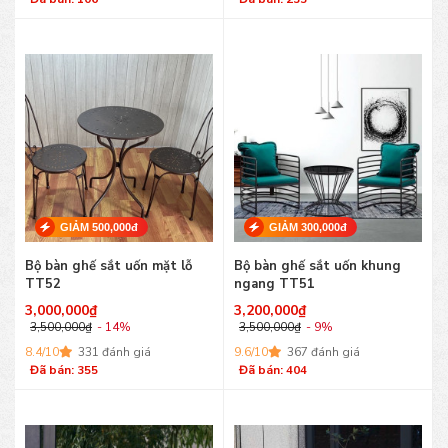
GIẢM 500,000đ
GIẢM 300,000đ
Bộ bàn ghế sắt uốn mặt lỗ
Bộ bàn ghế sắt uốn khung
TT52
ngang TT51
3,000,000
₫
3,200,000
₫
3,500,000
₫
- 14%
3,500,000
₫
- 9%
8.4/10
331 đánh giá
9.6/10
367 đánh giá
Đã bán: 355
Đã bán: 404