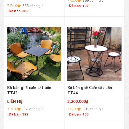
7.6/10
169 đánh giá
7.7/10
366 đánh giá
Đã bán: 197
Đã bán: 382
Bộ bàn ghế cafe sắt uốn
Bộ bàn ghế Cafe sắt uốn
TT42
TT44
LIÊN HỆ
3,200,000
₫
7.7/10
367 đánh giá
7.8/10
395 đánh giá
Đã bán: 399
Đã bán: 406