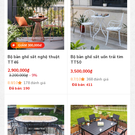
GIẢM 300,000đ
Bộ bàn ghế sắt nghệ thuật
Bộ bàn ghế sắt uốn trái tim
TT46
TT50
2,900,000
₫
3,500,000
₫
3,200,000
₫
- 9%
8.7/10
368 đánh giá
8.8/10
178 đánh giá
Đã bán: 411
Đã bán: 190