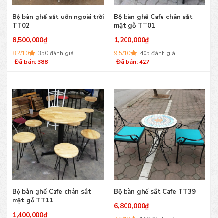
Bộ bàn ghế sắt uốn ngoài trời
Bộ bàn ghế Cafe chân sắt
TT02
mặt gỗ TT01
8,500,000
₫
1,200,000
₫
8.2/10
350 đánh giá
9.5/10
405 đánh giá
Đã bán: 388
Đã bán: 427
Bộ bàn ghế Cafe chân sắt
Bộ bàn ghế sắt Cafe TT39
mặt gỗ TT11
6,800,000
₫
1,400,000
₫