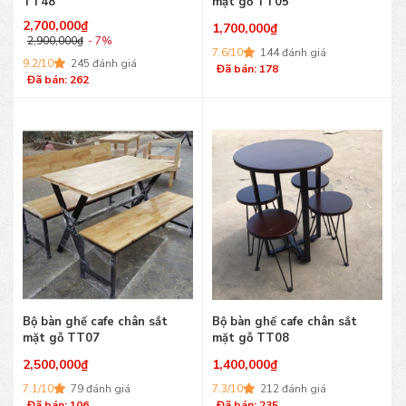
TT48
mặt gỗ TT05
2,700,000
₫
1,700,000
₫
2,900,000
₫
- 7%
7.6/10
144 đánh giá
9.2/10
245 đánh giá
Đã bán: 178
Đã bán: 262
Bộ bàn ghế cafe chân sắt
Bộ bàn ghế cafe chân sắt
mặt gỗ TT07
mặt gỗ TT08
2,500,000
₫
1,400,000
₫
7.1/10
79 đánh giá
7.3/10
212 đánh giá
Đã bán: 106
Đã bán: 235