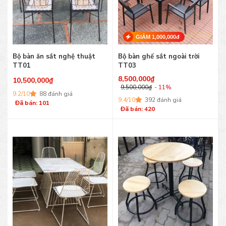
GIẢM 1,000,000đ
Bộ bàn ăn sắt nghệ thuật
Bộ bàn ghế sắt ngoài trời
TT01
TT03
8,500,000
₫
10,500,000
₫
9,500,000
₫
- 11%
9.2/10
88 đánh giá
9.4/10
392 đánh giá
Đã bán: 101
Đã bán: 420