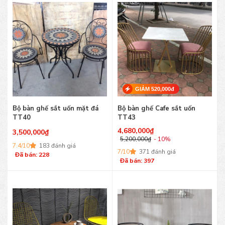
GIẢM 520,000đ
Bộ bàn ghế sắt uốn mặt đá
Bộ bàn ghế Cafe sắt uốn
TT40
TT43
4,680,000
₫
3,500,000
₫
5,200,000
₫
- 10%
7.4/10
183 đánh giá
7/10
371 đánh giá
Đã bán: 228
Đã bán: 397