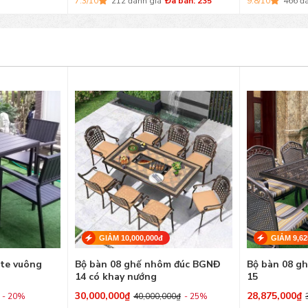
7.3/10
212 đánh giá
Đã bán: 235
9.8/10
466 đ
GIẢM 10,000,000đ
GIẢM 9,62
te vuông
Bộ bàn 08 ghế nhôm đúc BGNĐ
Bộ bàn 08 g
14 có khay nướng
15
30,000,000
₫
28,875,000
₫
- 20%
40,000,000
₫
- 25%