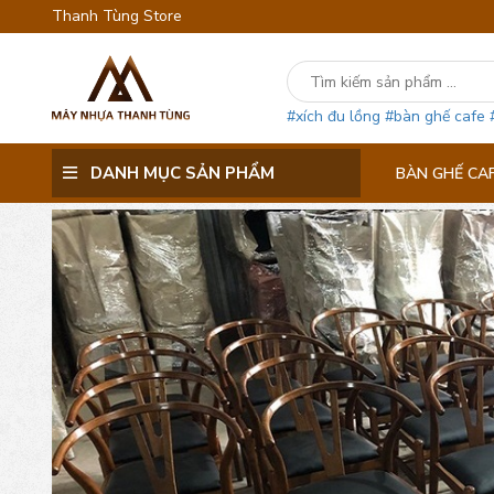
Thanh Tùng Store
#xích đu lồng
#bàn ghế cafe
DANH MỤC SẢN PHẨM
BÀN GHẾ CA