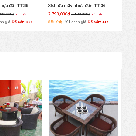
nhựa đơn TT06
Xích đu mây nhựa đơn TT05
Xích 
2,790,000
₫
3,150
100,000
₫
- 10%
3,100,000
₫
- 10%
nh giá
Đã bán: 446
9.3/10
160 đánh giá
Đã bán: 181
10/10