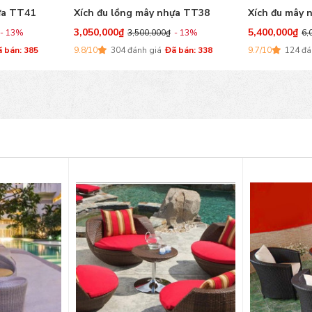
ựa TT38
Xích đu mây nhựa đôi TT36
Xích đu mây 
5,400,000
₫
2,790,000
₫
- 13%
6,000,000
₫
- 10%
3,
 bán: 338
9.7/10
124 đánh giá
Đã bán: 136
8.5/10
401 đá