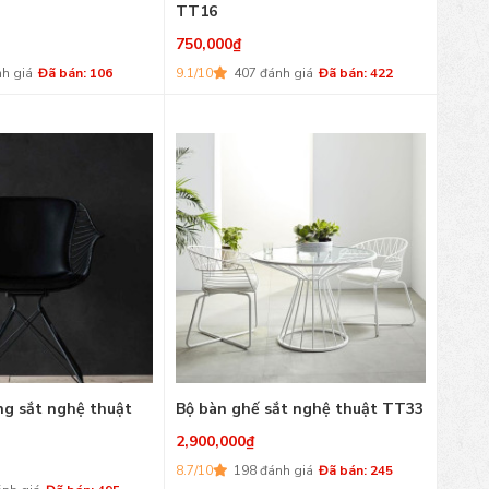
TT16
750,000
₫
h giá
Đã bán: 106
9.1/10
407 đánh giá
Đã bán: 422
ng sắt nghệ thuật
Bộ bàn ghế sắt nghệ thuật TT33
2,900,000
₫
8.7/10
198 đánh giá
Đã bán: 245