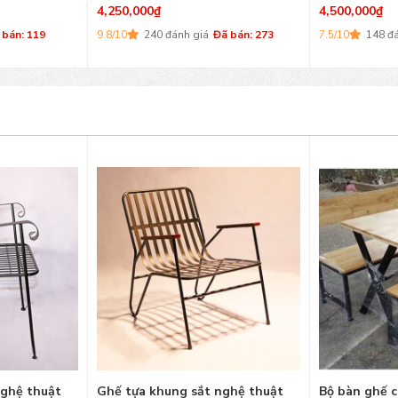
4,250,000
₫
4,500,000
₫
 bán: 119
9.8/10
240 đánh giá
Đã bán: 273
7.5/10
148 đ
nghệ thuật
Ghế tựa khung sắt nghệ thuật
Bộ bàn ghế c