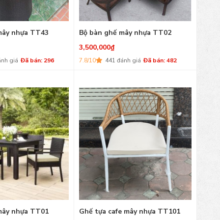
mây nhựa TT43
Bộ bàn ghế mây nhựa TT02
3,500,000
₫
ánh giá
Đã bán: 296
7.8/10
441 đánh giá
Đã bán: 482
mây nhựa TT01
Ghế tựa cafe mây nhựa TT101