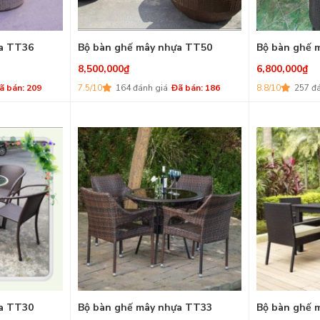
a TT36
Bộ bàn ghế mây nhựa TT50
Bộ bàn ghế 
8,500,000
₫
6,800,000
₫
ã bán: 209
7.5/10
164 đánh giá
Đã bán: 186
8.8/10
257 đ
a TT30
Bộ bàn ghế mây nhựa TT33
Bộ bàn ghế 